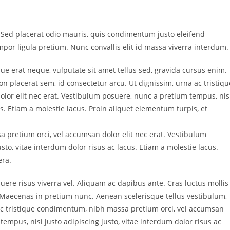
. Sed placerat odio mauris, quis condimentum justo eleifend
empor ligula pretium. Nunc convallis elit id massa viverra interdum.
ue erat neque, vulputate sit amet tellus sed, gravida cursus enim.
 placerat sem, id consectetur arcu. Ut dignissim, urna ac tristiqu
or elit nec erat. Vestibulum posuere, nunc a pretium tempus, nis
us. Etiam a molestie lacus. Proin aliquet elementum turpis, et
 pretium orci, vel accumsan dolor elit nec erat. Vestibulum
sto, vitae interdum dolor risus ac lacus. Etiam a molestie lacus.
era.
uere risus viverra vel. Aliquam ac dapibus ante. Cras luctus mollis
. Maecenas in pretium nunc. Aenean scelerisque tellus vestibulum,
 ac tristique condimentum, nibh massa pretium orci, vel accumsan
tempus, nisi justo adipiscing justo, vitae interdum dolor risus ac