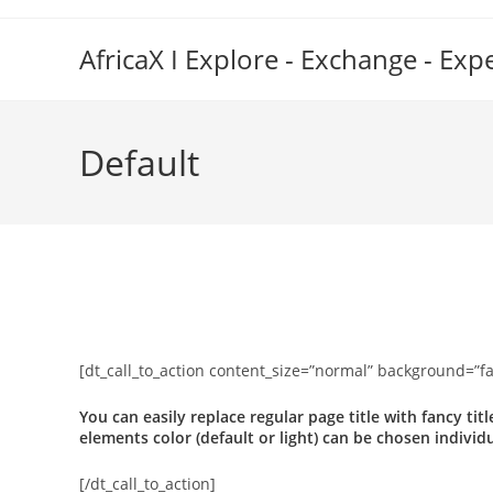
Skip
to
AfricaX I Explore - Exchange - Exp
content
Default
[dt_call_to_action content_size=”normal” background=”fanc
You can easily replace regular page title with fancy tit
elements color (default or light) can be chosen individua
[/dt_call_to_action]