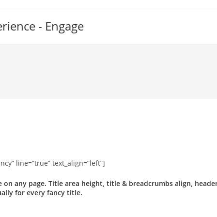
erience - Engage
y” line=”true” text_align=”left”]
le on any page. Title area height, title & breadcrumbs align, heade
lly for every fancy title.